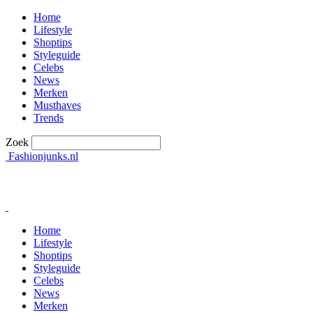
Home
Lifestyle
Shoptips
Styleguide
Celebs
News
Merken
Musthaves
Trends
Zoek
Fashionjunks.nl
Home
Lifestyle
Shoptips
Styleguide
Celebs
News
Merken