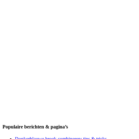
Populaire berichten & pagina’s
Donkerblauwe broek combineren: tips & tricks