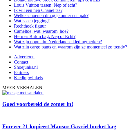
Louis Vuitton tassen: Nep of echt?
Ik wil een nep Chanel tas?
Welke schoenen draag je onder een pak?
Wat is een jegging?
Rechthoek figuur
Cameltoe; wat, waarom, hoe?
Hermes Birkin bag: Nep of Echt?
Wat zijn populaire Nederlandse kledingmerken?
Wat zijn cargo pants en waarom zijn ze momenteel zo trendy?
Adverteren
Contact
Shoejunks.nl
Partners
Kledingwinkels
MEER VERHALEN
Goed voorbereid de zomer in!
Forever 21 kopieert Mansur Gavriel bucket bag