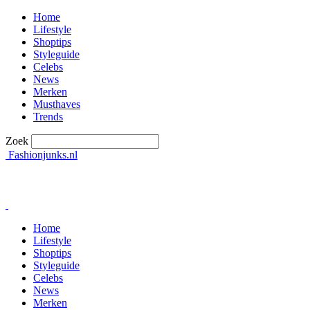
Home
Lifestyle
Shoptips
Styleguide
Celebs
News
Merken
Musthaves
Trends
Zoek
Fashionjunks.nl
Home
Lifestyle
Shoptips
Styleguide
Celebs
News
Merken