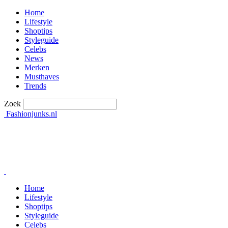
Home
Lifestyle
Shoptips
Styleguide
Celebs
News
Merken
Musthaves
Trends
Zoek
Fashionjunks.nl
Home
Lifestyle
Shoptips
Styleguide
Celebs