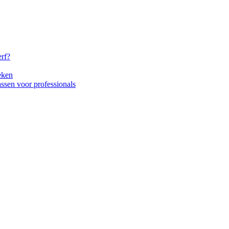
erf?
eken
tassen voor professionals