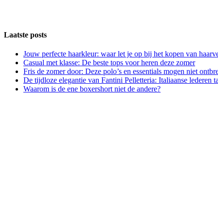
Laatste posts
Jouw perfecte haarkleur: waar let je op bij het kopen van haarv
Casual met klasse: De beste tops voor heren deze zomer
Fris de zomer door: Deze polo’s en essentials mogen niet ontbr
De tijdloze elegantie van Fantini Pelletteria: Italiaanse lederen 
Waarom is de ene boxershort niet de andere?