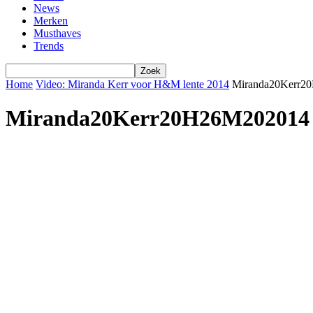
News
Merken
Musthaves
Trends
Home
Video: Miranda Kerr voor H&M lente 2014
Miranda20Kerr2
Miranda20Kerr20H26M202014