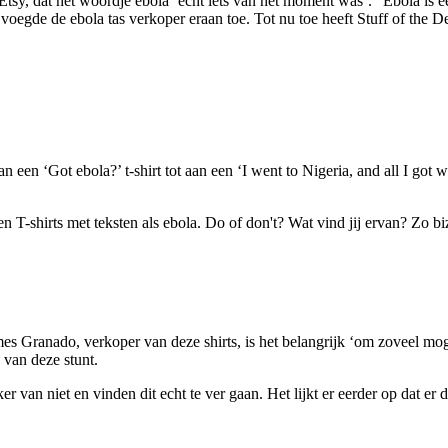
Etsy, dat het woordje ebola ‘echt iets van het moment was’. “Ebola is ee
voegde de ebola tas verkoper eraan toe. Tot nu toe heeft Stuff of the 
en ‘Got ebola?’ t-shirt tot aan een ‘I went to Nigeria, and all I got was 
mes Granado, verkoper van deze shirts, is het belangrijk ‘om zoveel mog
 van deze stunt.
er van niet en vinden dit echt te ver gaan. Het lijkt er eerder op dat e