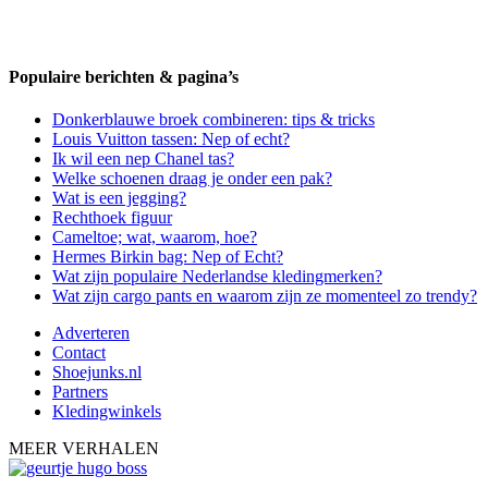
Populaire berichten & pagina’s
Donkerblauwe broek combineren: tips & tricks
Louis Vuitton tassen: Nep of echt?
Ik wil een nep Chanel tas?
Welke schoenen draag je onder een pak?
Wat is een jegging?
Rechthoek figuur
Cameltoe; wat, waarom, hoe?
Hermes Birkin bag: Nep of Echt?
Wat zijn populaire Nederlandse kledingmerken?
Wat zijn cargo pants en waarom zijn ze momenteel zo trendy?
Adverteren
Contact
Shoejunks.nl
Partners
Kledingwinkels
MEER VERHALEN