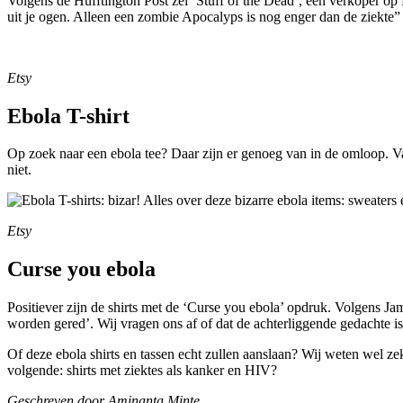
Volgens de Hufftington Post zei ‘Stuff of the Dead’, een verkoper op 
uit je ogen. Alleen een zombie Apocalyps is nog enger dan de ziekte” 
Etsy
Ebola T-shirt
Op zoek naar een ebola tee? Daar zijn er genoeg van in de omloop. Van e
niet.
Etsy
Curse you ebola
Positiever zijn de shirts met de ‘Curse you ebola’ opdruk. Volgens Ja
worden gered’. Wij vragen ons af of dat de achterliggende gedachte is
Of deze ebola shirts en tassen echt zullen aanslaan? Wij weten wel zek
volgende: shirts met ziektes als kanker en HIV?
Geschreven door Aminanta Minte