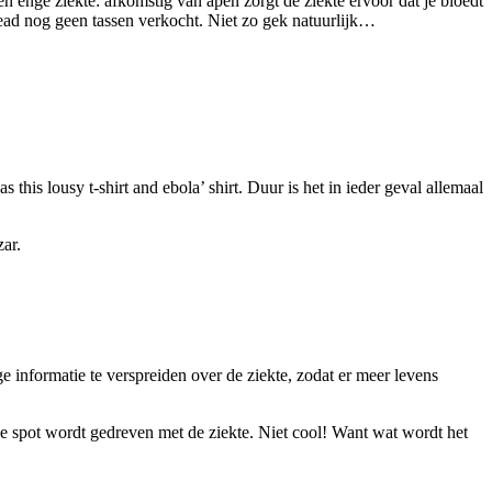
n enge ziekte: afkomstig van apen zorgt de ziekte ervoor dat je bloedt
Dead nog geen tassen verkocht. Niet zo gek natuurlijk…
this lousy t-shirt and ebola’ shirt. Duur is het in ieder geval allemaal
e informatie te verspreiden over de ziekte, zodat er meer levens
r de spot wordt gedreven met de ziekte. Niet cool! Want wat wordt het