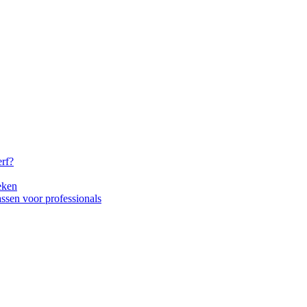
erf?
eken
tassen voor professionals