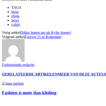
TAGS
bizar
ebola
news
t-shirt
Vorig artikel
Dikke lippen net als Kylie Jenner!
Volgend artikel
Forever 21 in Rotterdam
Fashionjunks redactie
GERELATEERDE ARTIKELEN
MEER VAN DEZE AUTEU
Fashion is meer dan kleding