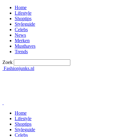
Home
Lifestyle
Shoptips
Styleguide
Celebs
News
Merken
Musthaves
Trends
Zoek
Fashionjunks.nl
Home
Lifestyle
Shoptips
Styleguide
Celebs