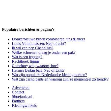
Populaire berichten & pagina’s
Donkerblauwe broek combineren: tips & tricks
Louis Vuitton tassen: Nep of echt?
Ik wil een nep Chanel tas?
Welke schoenen draag je onder een pak?
Wat is een jegging?
Rechthoek figuur
Cameltoe; wat, waarom, hoe?
Hermes Birkin bag: Nep of Echt?
Wat zijn populaire Nederlandse kledingmerken?
Wat zijn cargo pants en waarom zijn ze momenteel zo trendy?
Adverteren
Contact
Shoejunks.nl
Partners
Kledingwinkels