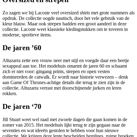
Zo zagen we bij Lacoste veel oversized shirts met grote nummers als
opdruk. De collectie oogde nautisch, door het vele gebruik van de
kleur blauw. Maar ook strepen hadden een groot aandeel in deze
collectie. Lacoste weet klassieke kledingstukken om te toveren in
moderne, sportieve items.
De jaren ’60
Altuzarra zette een vrouw neer met stijl en voegde daar een beetje
sexappeal aan toe. Het modehuis omarmt de jaren 60 en schaamt
zich er niet voor: gingang prints, strepen en open vesten
domineerden de catwalk. Er wordt naar historie verwezen – denk
aan Game Of Thrones-achtige details die terug te zien zijn in de
collectie. Altuzarra verrast met doorschijnende jurken en leren
rokken.
De jaren ‘70
Jill Stuart weet wel raad met zwoele dagen die gaan komen in de
zomer van 2015. Het modehuis lijkt terug te zijn gegaan naar de
seventies en wat ideeën gestolen te hebben voor hun nieuwe
collectie. We krijgen deze lente bescheiden hemlines, ruime broeken