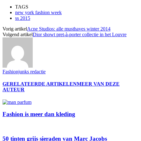
TAGS
new york fashion week
ss 2015
Vorig artikel
Acne Studios: alle musthaves winter 2014
Volgend artikel
Dior showt pret-à-porter collectie in het Louvre
Fashionjunks redactie
GERELATEERDE ARTIKELEN
MEER VAN DEZE
AUTEUR
Fashion is meer dan kleding
50 tinten grijs sieraden van Marc Jacobs