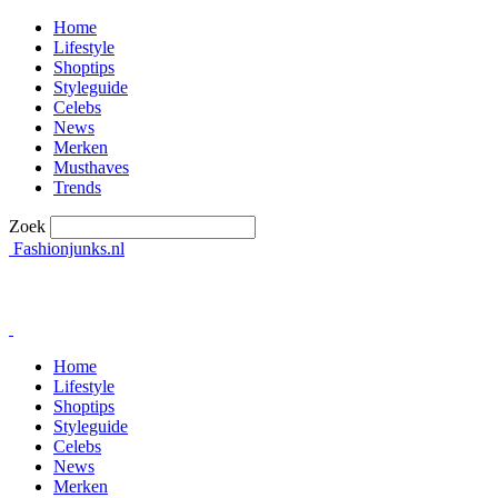
Home
Lifestyle
Shoptips
Styleguide
Celebs
News
Merken
Musthaves
Trends
Zoek
Fashionjunks.nl
Home
Lifestyle
Shoptips
Styleguide
Celebs
News
Merken